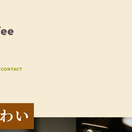
fee
CONTACT
わい