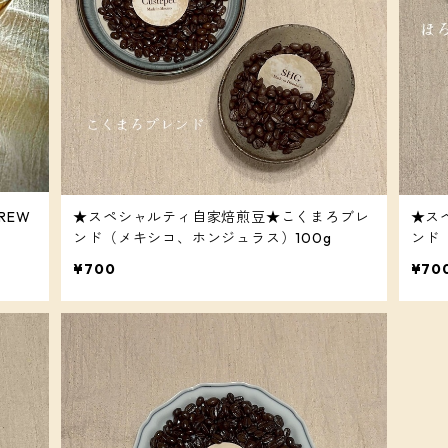
REW
★スペシャルティ自家焙煎豆★こくまろブレ
★ス
ンド（メキシコ、ホンジュラス）100g
ンド
¥700
¥70